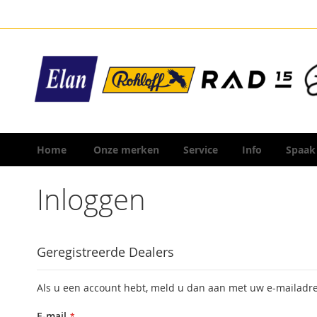
Ga
naar
de
inhoud
Home
Onze merken
Service
Info
Spaak
Inloggen
Geregistreerde Dealers
Als u een account hebt, meld u dan aan met uw e-mailadre
E-mail