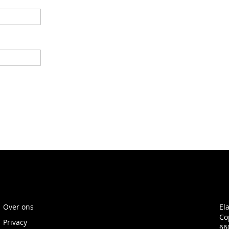
Over ons
El
Co
Privacy
66