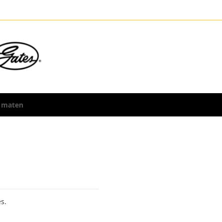
 maten
s.