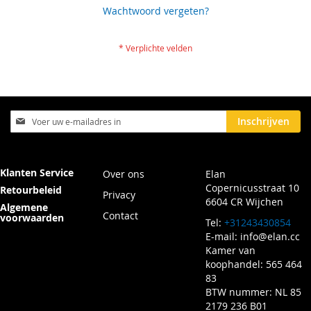
Wachtwoord vergeten?
Abonneer
Inschrijven
u
op
onze
nieuwsbrief
Klanten Service
Over ons
Elan
Copernicusstraat 10
Retourbeleid
Privacy
6604 CR Wijchen
Algemene
Contact
voorwaarden
Tel:
+31243430854
E-mail:
info@elan.cc
Kamer van
koophandel: 565 464
83
BTW nummer: NL 85
2179 236 B01