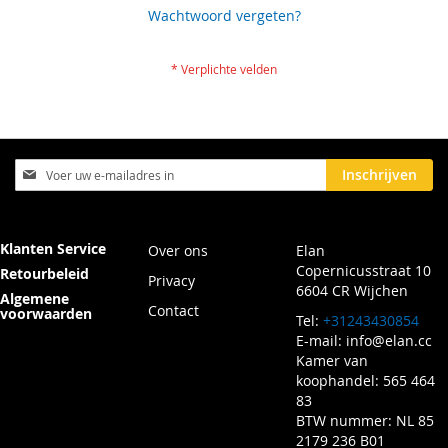
Wachtwoord vergeten?
Abonneer
Inschrijven
u
op
onze
nieuwsbrief
Klanten Service
Over ons
Elan
Copernicusstraat 10
Retourbeleid
Privacy
6604 CR Wijchen
Algemene
Contact
voorwaarden
Tel:
+31243430854
E-mail:
info@elan.cc
Kamer van
koophandel: 565 464
83
BTW nummer: NL 85
2179 236 B01