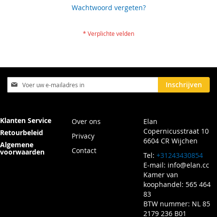
Wachtwoord vergeten?
Abonneer
Inschrijven
u
op
onze
nieuwsbrief
Klanten Service
Over ons
Elan
Copernicusstraat 10
Retourbeleid
Privacy
6604 CR Wijchen
Algemene
Contact
voorwaarden
Tel:
+31243430854
E-mail:
info@elan.cc
Kamer van
koophandel: 565 464
83
BTW nummer: NL 85
2179 236 B01