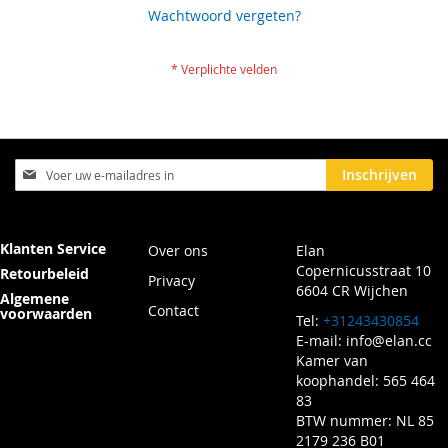
Wachtwoord vergeten?
Abonneer
Inschrijven
u
op
onze
nieuwsbrief
Klanten Service
Over ons
Elan
Copernicusstraat 10
Retourbeleid
Privacy
6604 CR Wijchen
Algemene
Contact
voorwaarden
Tel:
+31243430854
E-mail:
info@elan.cc
Kamer van
koophandel: 565 464
83
BTW nummer: NL 85
2179 236 B01