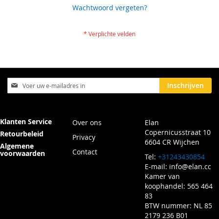
Wachtwoord vergeten?
Abonneer
Inschrijven
u
op
onze
nieuwsbrief
Klanten Service
Over ons
Elan
Copernicusstraat 10
Retourbeleid
Privacy
6604 CR Wijchen
Algemene
Contact
voorwaarden
Tel:
+31243430854
E-mail:
info@elan.cc
Kamer van
koophandel: 565 464
83
BTW nummer: NL 85
2179 236 B01