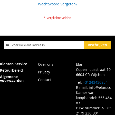
Wachtwoord vergeten?
Abonneer
Inschrijven
u
op
onze
nieuwsbrief
Klanten Service
Over ons
Elan
Copernicusstraat 10
Retourbeleid
Privacy
6604 CR Wijchen
Algemene
Contact
voorwaarden
Tel:
+31243430854
E-mail:
info@elan.cc
Kamer van
koophandel: 565 464
83
BTW nummer: NL 85
2179 236 B01