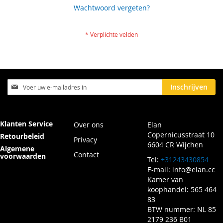
Wachtwoord vergeten?
Abonneer
Inschrijven
u
op
onze
nieuwsbrief
Klanten Service
Over ons
Elan
Copernicusstraat 10
Retourbeleid
Privacy
6604 CR Wijchen
Algemene
Contact
voorwaarden
Tel:
+31243430854
E-mail:
info@elan.cc
Kamer van
koophandel: 565 464
83
BTW nummer: NL 85
2179 236 B01