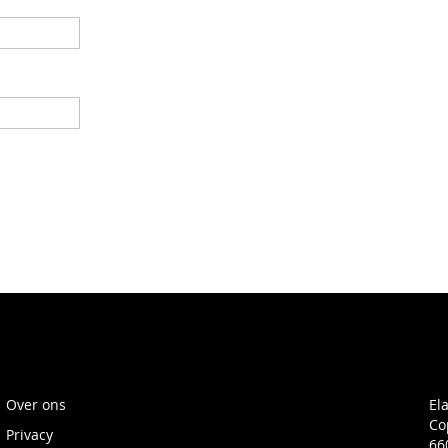
Over ons
El
Co
Privacy
66