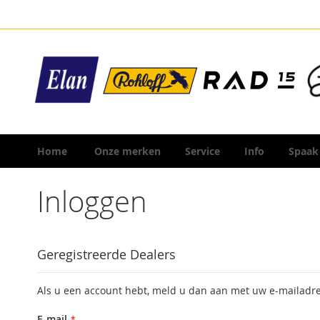
Ga
naar
de
inhoud
Home
Onze merken
Service
Info
Spaak
Inloggen
Geregistreerde Dealers
Als u een account hebt, meld u dan aan met uw e-mailadre
E-mail