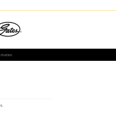
 maten
s.