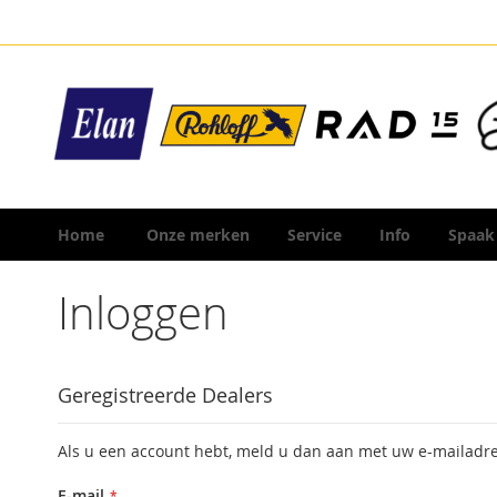
Ga
naar
de
inhoud
Home
Onze merken
Service
Info
Spaak
Inloggen
Geregistreerde Dealers
Als u een account hebt, meld u dan aan met uw e-mailadre
E-mail