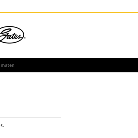
 maten
s.