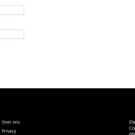
Over ons
El
Co
Privacy
66