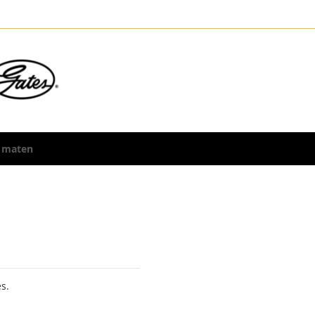
 maten
s.