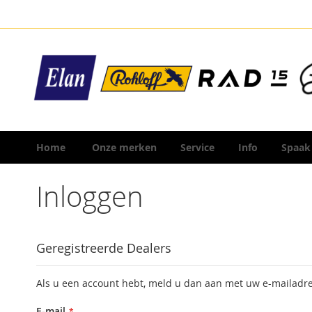
Ga
naar
de
inhoud
Home
Onze merken
Service
Info
Spaak
Inloggen
Geregistreerde Dealers
Als u een account hebt, meld u dan aan met uw e-mailadre
E-mail