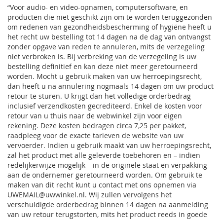
“Voor audio- en video-opnamen, computersoftware, en
producten die niet geschikt zijn om te worden teruggezonden
om redenen van gezondheidsbescherming of hygiëne heeft u
het recht uw bestelling tot 14 dagen na de dag van ontvangst
zonder opgave van reden te annuleren, mits de verzegeling
niet verbroken is. Bij verbreking van de verzegeling is uw
bestelling definitief en kan deze niet meer geretourneerd
worden. Mocht u gebruik maken van uw herroepingsrecht,
dan heeft u na annulering nogmaals 14 dagen om uw product
retour te sturen. U krijgt dan het volledige orderbedrag
inclusief verzendkosten gecrediteerd. Enkel de kosten voor
retour van u thuis naar de webwinkel zijn voor eigen
rekening. Deze kosten bedragen circa 7,25 per pakket,
raadpleeg voor de exacte tarieven de website van uw
vervoerder. Indien u gebruik maakt van uw herroepingsrecht,
zal het product met alle geleverde toebehoren en – indien
redelijkerwijze mogelijk – in de originele staat en verpakking
aan de ondernemer geretourneerd worden. Om gebruik te
maken van dit recht kunt u contact met ons opnemen via
UWEMAIL@uwwinkel.nl. Wij zullen vervolgens het
verschuldigde orderbedrag binnen 14 dagen na aanmelding
van uw retour terugstorten, mits het product reeds in goede