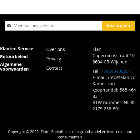
Abonneer
Inschrijven
u
op
onze
nieuwsbrief
Klanten Service
Over ons
Elan
Copernicusstraat 10
Retourbeleid
Privacy
6604 CR Wijchen
Algemene
Contact
voorwaarden
Tel:
+31243430854
E-mail:
info@elan.cc
Kamer van
koophandel: 565 464
83
BTW nummer: NL 85
2179 236 B01
Copyright © 2022, Elan - Rohloff.nl is een groothandel en levert niet aan
consumenten