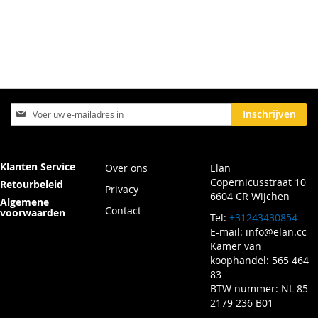
Abonneer
Inschrijven
u
op
onze
nieuwsbrief
Klanten Service
Over ons
Elan
Copernicusstraat 10
Retourbeleid
Privacy
6604 CR Wijchen
Algemene
Contact
voorwaarden
Tel:
+31243430854
E-mail:
info@elan.cc
Kamer van
koophandel: 565 464
83
BTW nummer: NL 85
2179 236 B01