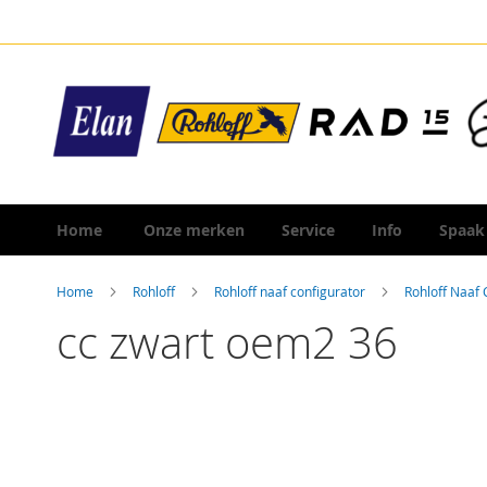
Ga
naar
de
inhoud
Home
Onze merken
Service
Info
Spaak
Home
Rohloff
Rohloff naaf configurator
Rohloff Naaf
cc zwart oem2 36