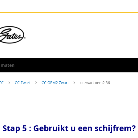
 maten
 CC
CC Zwart
CC OEM2 Zwart
cc zwart oem2 36
Stap 5 : Gebruikt u een schijfrem?