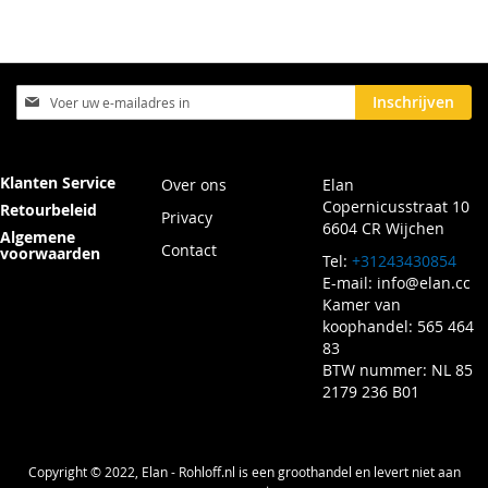
Abonneer
Inschrijven
u
op
onze
nieuwsbrief
Klanten Service
Over ons
Elan
Copernicusstraat 10
Retourbeleid
Privacy
6604 CR Wijchen
Algemene
Contact
voorwaarden
Tel:
+31243430854
E-mail:
info@elan.cc
Kamer van
koophandel: 565 464
83
BTW nummer: NL 85
2179 236 B01
Copyright © 2022, Elan - Rohloff.nl is een groothandel en levert niet aan