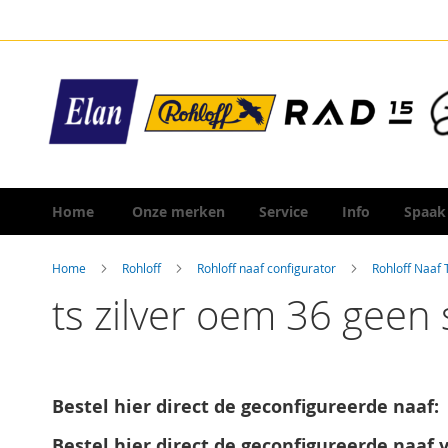
Ga
naar
de
inhoud
Home
Onze merken
Service
Info
Spaak
Home
Rohloff
Rohloff naaf configurator
Rohloff Naaf
ts zilver oem 36 geen s
Bestel hier direct de geconfigureerde naaf:
Bestel hier direct de geconfigureerde naaf