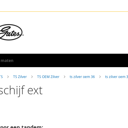
 maten
 TS
TS Zilver
TS OEM Zilver
ts zilver oem 36
ts zilver oem 
chijf ext
 voor een tandem: