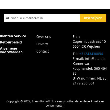
Abonneer
Inschrijven
u
op
onze
nieuwsbrief
Klanten Service
Over ons
Elan
Copernicusstraat 10
Retourbeleid
Privacy
6604 CR Wijchen
Algemene
Contact
voorwaarden
Tel:
+31243430854
E-mail:
info@elan.cc
Kamer van
koophandel: 565 464
83
BTW nummer: NL 85
2179 236 B01
Copyright © 2022, Elan - Rohloff.nl is een groothandel en levert niet aan
consumenten