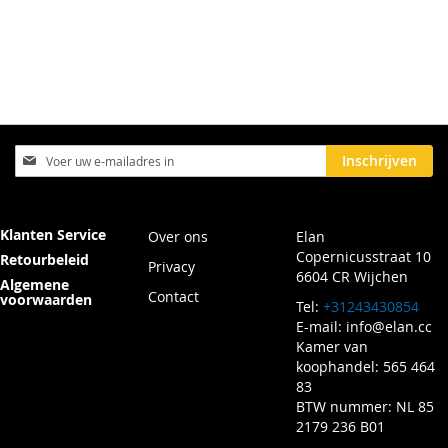
Abonneer
Inschrijven
u
op
onze
nieuwsbrief
Klanten Service
Over ons
Elan
Copernicusstraat 10
Retourbeleid
Privacy
6604 CR Wijchen
Algemene
Contact
voorwaarden
Tel:
+31243430854
E-mail:
info@elan.cc
Kamer van
koophandel: 565 464
83
BTW nummer: NL 85
2179 236 B01