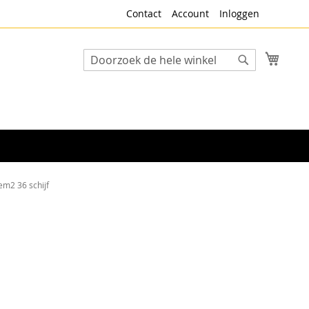
Contact
Account
Inloggen
Winke
Search
Search
oem2 36 schijf