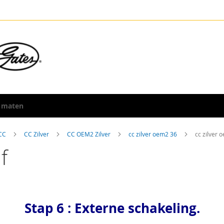
 maten
 CC
CC Zilver
CC OEM2 Zilver
cc zilver oem2 36
cc zilver 
f
Stap 6 : Externe schakeling.