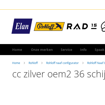
Ga
naar
de
inhoud
Home
Onze merken
Service
Info
Spaak
Home
Rohloff
Rohloff naaf configurator
Rohloff Naaf
cc zilver oem2 36 schij