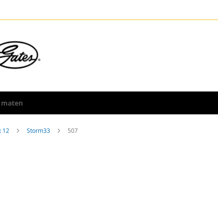
 maten
x 12
Storm33
507