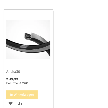
so
Andra30
€ 39,99
€ 33,05
In Winkelwagen
VOEG
TOEVOEGEN