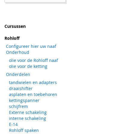
TOE
OM
AAN
TE
VERLANGLIJST
VERGELIJKEN
Cursussen
Rohloff
Configureer hier uw naaf
Onderhoud
olie voor de Rohloff naaf
olie voor de ketting
Onderdelen
tandwielen en adapters
draaishifter
asplaten en toebehoren
kettingspanner
schijfrem
Externe schakeling
interne schakeling
E-14
Rohloff spaken