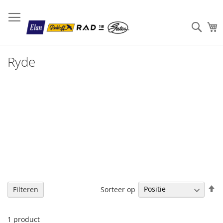
Sear
W
Ryde
V
Sorteer op
Filteren
h
na
la
1
product