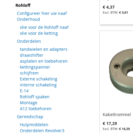
Rohloff
€ 4,37
€ 3,61
Configureer hier uw naaf
Onderhoud
In Winkelwagen
In Winkelwagen
In Winkelwagen
In Winkelwagen
olie voor de Rohloff naaf
olie voor de ketting
VOEG
VOEG
VOEG
VOEG
Onderdelen
TOE
TOEVOEGEN
TOE
TOEVOEGEN
TOE
TOEVOEGEN
TOE
TOEVOEGEN
tandwielen en adapters
AAN
OM
AAN
OM
AAN
OM
AAN
OM
draaishifter
asplaten en toebehoren
VERLANGLIJST
TE
VERLANGLIJST
TE
VERLANGLIJST
TE
VERLANGLIJST
TE
kettingspanner
schijfrem
VERGELIJKEN
VERGELIJKEN
VERGELIJKEN
VERGELIJKEN
Externe schakeling
interne schakeling
E-14
Rohloff spaken
Montage
A12 toebehoren
Kabeltrommel
Gereedschap
€ 17,29
Hulpmiddelen
€ 14,29
Onderdelen Revolver3