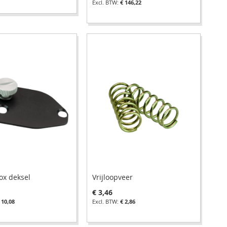
€ 146,22
ox deksel
Vrijloopveer
€ 3,46
 10,08
€ 2,86