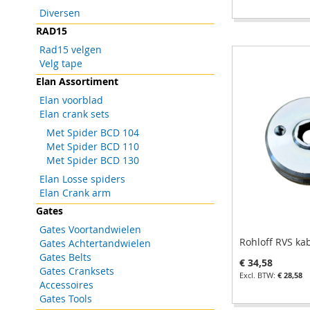
Diversen
In Winkelwagen
In Winkelwagen
In Winkelwagen
In Winkelwagen
RAD15
VOEG
VOEG
VOEG
Rad15 velgen
VOEG
Velg tape
TOE
TOEVOEGEN
TOE
TOEVOEGEN
TOE
TOEVOEGEN
TOE
TOEVOEGEN
Elan Assortiment
AAN
OM
AAN
OM
AAN
OM
Elan voorblad
AAN
OM
VERLANGLIJST
TE
VERLANGLIJST
TE
VERLANGLIJST
TE
Elan crank sets
VERLANGLIJST
TE
Met Spider BCD 104
VERGELIJKEN
VERGELIJKEN
VERGELIJKEN
Met Spider BCD 110
VERGELIJKEN
Met Spider BCD 130
Elan Losse spiders
Elan Crank arm
Gates
Gates Voortandwielen
Rohloff RVS ka
Gates Achtertandwielen
Gates Belts
€ 34,58
Gates Cranksets
€ 28,58
Accessoires
Gates Tools
In Winkelwagen
In Winkelwagen
In Winkelwagen