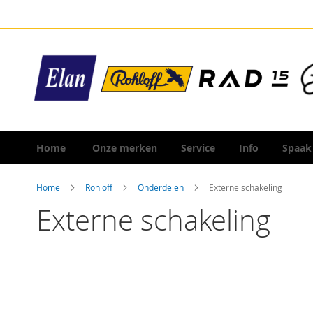
Ga
naar
de
inhoud
Home
Onze merken
Service
Info
Spaak
Home
Rohloff
Onderdelen
Externe schakeling
Externe schakeling