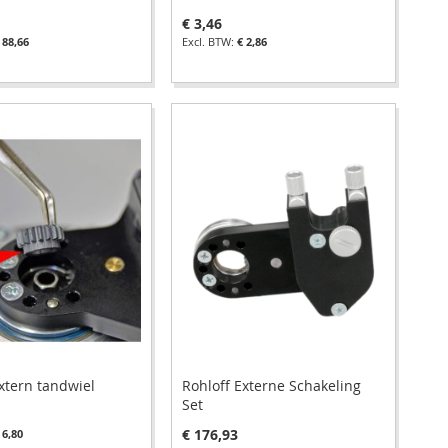
€ 3,46
 88,66
€ 2,86
xtern tandwiel
Rohloff Externe Schakeling
Set
€ 176,93
 6,80