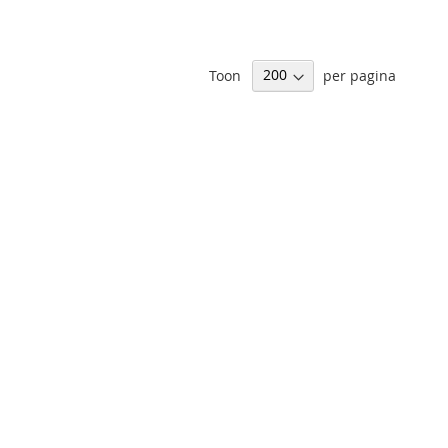
Toon
per pagina
Abonneer
Inschrijven