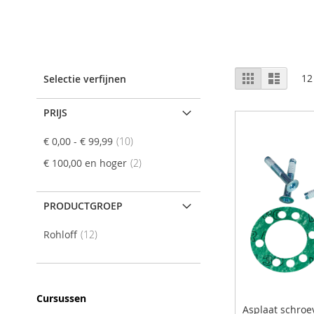
Tonen
Foto-
Lijst
12
Selectie verfijnen
tabel
als
PRIJS
product
€ 0,00
-
€ 99,99
10
product
€ 100,00
en hoger
2
PRODUCTGROEP
product
Rohloff
12
Cursussen
Asplaat schroe