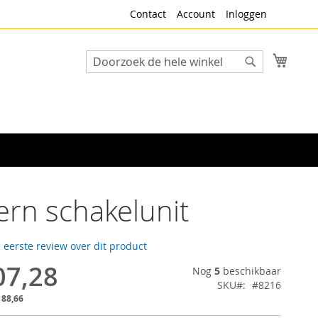
Contact
Account
Inloggen
Winke
Search
Search
ern schakelunit
e eerste review over dit product
07,28
Nog
5
beschikbaar
SKU
#8216
 88,66