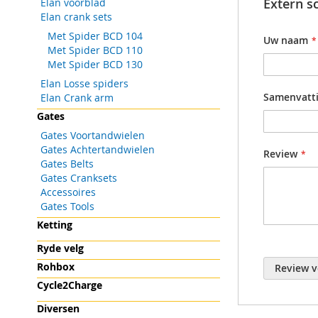
Extern s
Elan voorblad
gallerij
Productgr
Wordt gele
Elan crank sets
Met Spider BCD 104
Bij het ver
Uw naam
Met Spider BCD 110
Met Spider BCD 130
Elan Losse spiders
Samenvatt
Elan Crank arm
Gates
Gates Voortandwielen
Gates Achtertandwielen
Review
Gates Belts
Gates Cranksets
Accessoires
Gates Tools
Ketting
Ryde velg
Rohbox
Review v
Cycle2Charge
Diversen