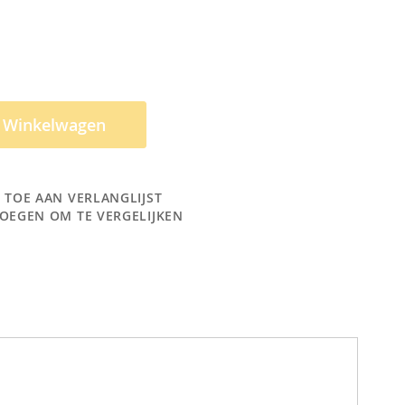
n Winkelwagen
 TOE AAN VERLANGLIJST
OEGEN OM TE VERGELIJKEN
 vet. Mocht door buiten gebruik de transferbox
eheel worden vervangen.