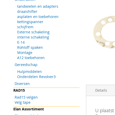
tandwielen en adapters
draaishifter
asplaten en toebehoren
kettingspanner
schijfrem
Externe schakeling
interne schakeling
E-14
Rohloff spaken
Montage
A12 toebehoren
Gereedschap
Hulpmiddelen
Onderdelen Revolver3
Ga
Diversen
naar
RAD15
Details
het
begin
Rad15 velgen
van
Velg tape
de
Meer
De schakel
Barcode
Elan Assortiment
U plaatst
afbeeldingen-
informatie
beschadigd 