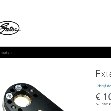
 maten
Ext
Schrijf d
€ 1
€