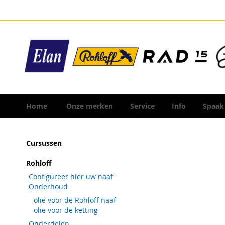
Ga
naar
de
inhoud
Home
Onze merken
Service
Info
Spaak
Ga
Cursussen
naar
het
Rohloff
einde
Configureer hier uw naaf
van
Onderhoud
de
olie voor de Rohloff naaf
afbeeldingen-
olie voor de ketting
gallerij
Onderdelen