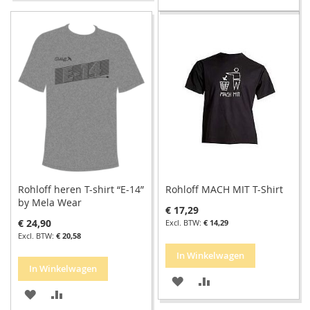
TOE
OM
TOE
OM
AAN
TE
AAN
TE
VERLANGLIJST
VERGELIJKEN
VERLANGLIJST
VERGELIJKEN
Rohloff heren T-shirt “E-14”
Rohloff MACH MIT T-Shirt
by Mela Wear
€ 17,29
€ 24,90
€ 14,29
€ 20,58
In Winkelwagen
In Winkelwagen
VOEG
TOEVOEGEN
VOEG
TOEVOEGEN
TOE
OM