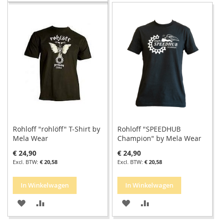
TOE
OM
AAN
TE
AAN
TE
VERLANGLIJST
VERGELIJKEN
VERLANGLIJST
VERGELIJKEN
Rohloff "rohlöff" T-Shirt by
Rohloff "SPEEDHUB
Mela Wear
Champion" by Mela Wear
€ 24,90
€ 24,90
€ 20,58
€ 20,58
In Winkelwagen
In Winkelwagen
VOEG
TOEVOEGEN
VOEG
TOEVOEGEN
TOE
OM
TOE
OM