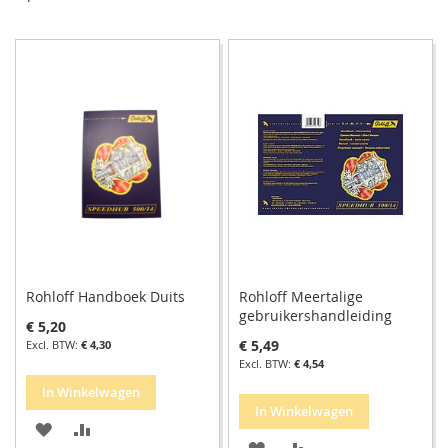
so
Rohloff Handboek Duits
Rohloff Meertalige
gebruikershandleiding
€ 5,20
€ 5,49
€ 4,30
€ 4,54
In Winkelwagen
In Winkelwagen
VOEG
TOEVOEGEN
VOEG
TOEVOEGEN