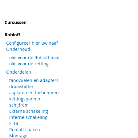
AAN
TE
AAN
TE
VERLANGLIJST
VERGELIJKEN
VERLANGLIJST
VERGELIJKEN
Cursussen
Rohloff
Configureer hier uw naaf
Onderhoud
olie voor de Rohloff naaf
olie voor de ketting
Onderdelen
tandwielen en adapters
draaishifter
asplaten en toebehoren
kettingspanner
schijfrem
Externe schakeling
interne schakeling
E-14
Rohloff spaken
Montage