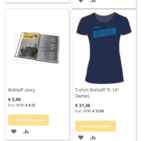
TOE
OM
TOE
OM
AAN
TE
AAN
TE
VERLANGLIJST
VERGELIJKEN
VERLANGLIJST
VERGELIJKEN
Rohloff story
T-shirt Rohloff “E-14”
Dames
€ 5,00
€ 21,36
€ 4,13
€ 17,65
In Winkelwagen
In Winkelwagen
VOEG
TOEVOEGEN
VOEG
TOEVOEGEN