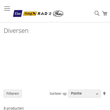
Sear
W
Diversen
V
Sorteer op
Filteren
h
na
la
8
producten