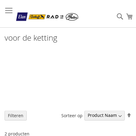
Sear
W
voor de ketting
V
Sorteer op
Filteren
h
na
la
2
producten