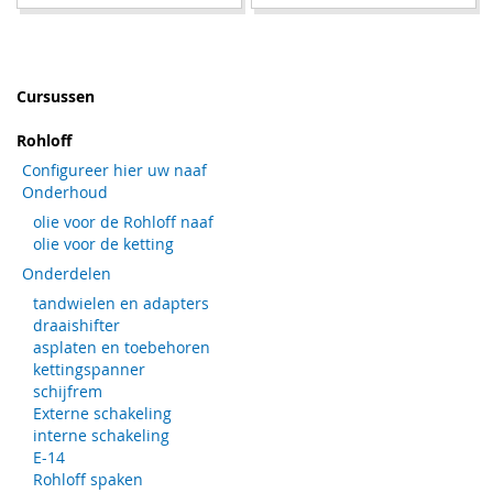
TOE
OM
TOE
OM
AAN
TE
AAN
TE
VERLANGLIJST
VERGELIJKEN
VERLANGLIJST
VERGELIJKEN
Cursussen
Rohloff
Configureer hier uw naaf
Onderhoud
olie voor de Rohloff naaf
olie voor de ketting
Onderdelen
tandwielen en adapters
draaishifter
asplaten en toebehoren
kettingspanner
schijfrem
Externe schakeling
interne schakeling
E-14
Rohloff spaken