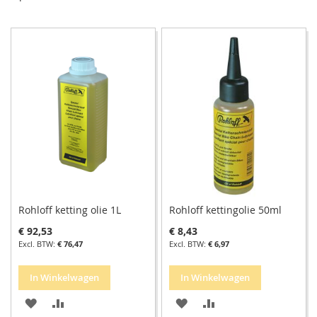
so
Rohloff ketting olie 1L
Rohloff kettingolie 50ml
€ 92,53
€ 8,43
€ 76,47
€ 6,97
In Winkelwagen
In Winkelwagen
VOEG
TOEVOEGEN
VOEG
TOEVOEGEN