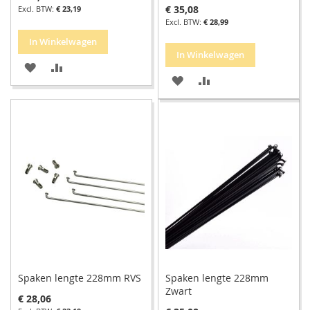
€ 35,08
€ 23,19
€ 28,99
In Winkelwagen
In Winkelwagen
VOEG
TOEVOEGEN
VOEG
TOEVOEGEN
TOE
OM
TOE
OM
AAN
TE
AAN
TE
VERLANGLIJST
VERGELIJKEN
VERLANGLIJST
VERGELIJKEN
Spaken lengte 228mm RVS
Spaken lengte 228mm
Zwart
€ 28,06