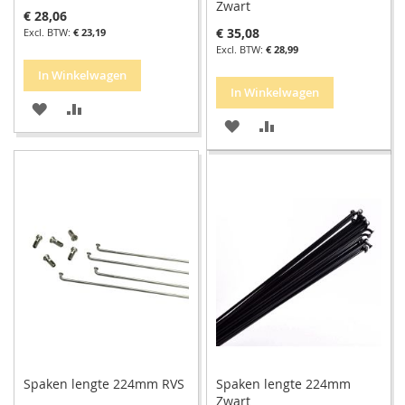
Zwart
€ 28,06
€ 35,08
€ 23,19
€ 28,99
In Winkelwagen
In Winkelwagen
VOEG
TOEVOEGEN
VOEG
TOEVOEGEN
TOE
OM
TOE
OM
AAN
TE
AAN
TE
VERLANGLIJST
VERGELIJKEN
VERLANGLIJST
VERGELIJKEN
Spaken lengte 224mm RVS
Spaken lengte 224mm
Zwart