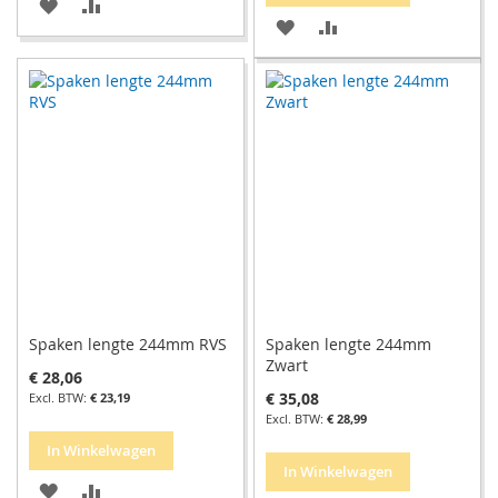
VOEG
TOEVOEGEN
VOEG
TOEVOEGEN
TOE
OM
TOE
OM
AAN
TE
AAN
TE
VERLANGLIJST
VERGELIJKEN
VERLANGLIJST
VERGELIJKEN
Spaken lengte 244mm RVS
Spaken lengte 244mm
Zwart
€ 28,06
€ 35,08
€ 23,19
€ 28,99
In Winkelwagen
In Winkelwagen
VOEG
TOEVOEGEN