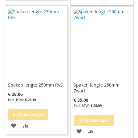
TOE
OM
TOE
OM
AAN
TE
AAN
TE
VERLANGLIJST
VERGELIJKEN
VERLANGLIJST
VERGELIJKEN
Spaken lengte 250mm RVS
Spaken lengte 250mm
Zwart
€ 28,06
€ 35,08
€ 23,19
€ 28,99
In Winkelwagen
In Winkelwagen
VOEG
TOEVOEGEN
VOEG
TOEVOEGEN
TOE
OM