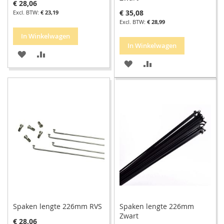
€ 28,06
€ 35,08
€ 23,19
€ 28,99
In Winkelwagen
In Winkelwagen
VOEG
TOEVOEGEN
VOEG
TOEVOEGEN
TOE
OM
TOE
OM
AAN
TE
AAN
TE
VERLANGLIJST
VERGELIJKEN
VERLANGLIJST
VERGELIJKEN
Spaken lengte 226mm RVS
Spaken lengte 226mm
Zwart
€ 28,06