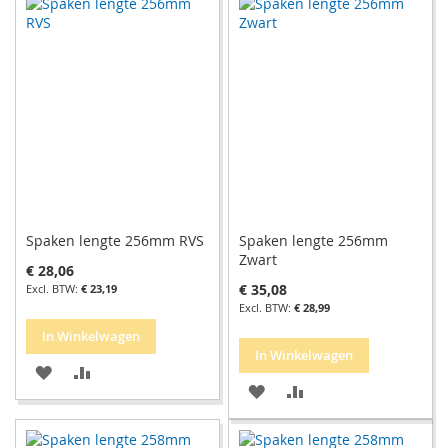
AAN
TE
AAN
TE
VERLANGLIJST
VERGELIJKEN
VERLANGLIJST
VERGELIJKEN
Spaken lengte 256mm RVS
Spaken lengte 256mm
Zwart
€ 28,06
€ 35,08
€ 23,19
€ 28,99
In Winkelwagen
In Winkelwagen
VOEG
TOEVOEGEN
VOEG
TOEVOEGEN
TOE
OM
TOE
OM
AAN
TE