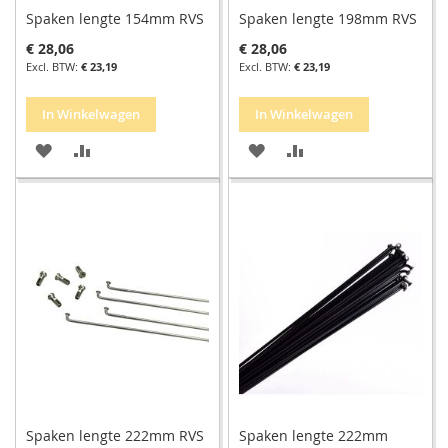
Spaken lengte 154mm RVS
Spaken lengte 198mm RVS
€ 28,06
€ 28,06
€ 23,19
€ 23,19
In Winkelwagen
In Winkelwagen
VOEG
TOEVOEGEN
VOEG
TOEVOEGEN
TOE
OM
TOE
OM
AAN
TE
AAN
TE
VERLANGLIJST
VERGELIJKEN
VERLANGLIJST
VERGELIJKEN
Spaken lengte 222mm RVS
Spaken lengte 222mm