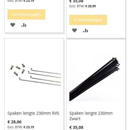
€ 35,08
€ 23,19
€ 28,99
In Winkelwagen
In Winkelwagen
VOEG
TOEVOEGEN
VOEG
TOEVOEGEN
TOE
OM
TOE
OM
AAN
TE
AAN
TE
VERLANGLIJST
VERGELIJKEN
VERLANGLIJST
VERGELIJKEN
Spaken lengte 230mm RVS
Spaken lengte 230mm
Zwart
€ 28,06
€ 35,08
€ 23,19