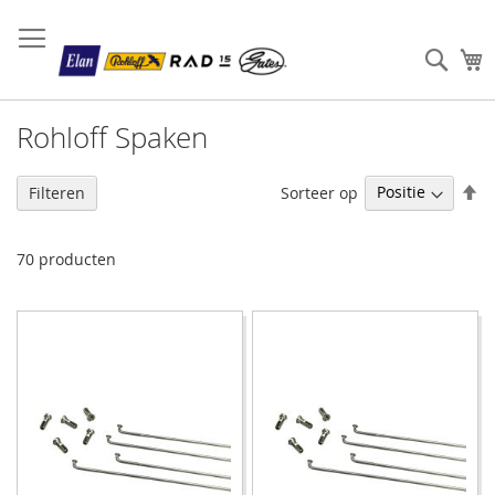
Sear
W
Rohloff Spaken
V
Sorteer op
Filteren
h
na
la
70
producten
so