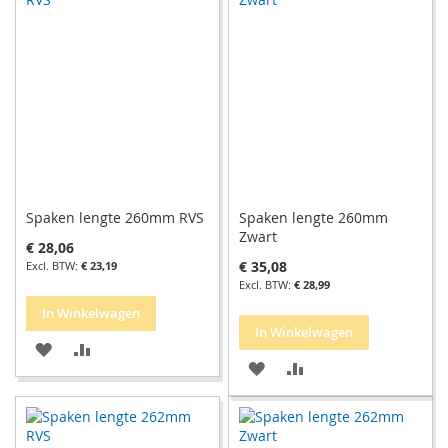
AAN
TE
VERLANGLIJST
VERGELIJKEN
VERLANGLIJST
VERGELIJKEN
Spaken lengte 260mm RVS
Spaken lengte 260mm
Zwart
€ 28,06
€ 35,08
€ 23,19
€ 28,99
In Winkelwagen
In Winkelwagen
VOEG
TOEVOEGEN
VOEG
TOEVOEGEN
TOE
OM
TOE
OM
AAN
TE
AAN
TE