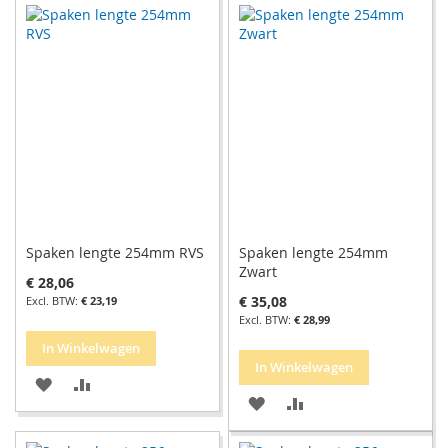
AAN
TE
AAN
TE
VERLANGLIJST
VERGELIJKEN
VERLANGLIJST
VERGELIJKEN
Spaken lengte 254mm RVS
Spaken lengte 254mm
Zwart
€ 28,06
€ 35,08
€ 23,19
€ 28,99
In Winkelwagen
In Winkelwagen
VOEG
TOEVOEGEN
VOEG
TOEVOEGEN
TOE
OM
TOE
OM