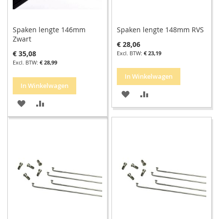
Spaken lengte 146mm
Spaken lengte 148mm RVS
Zwart
€ 28,06
€ 35,08
€ 23,19
€ 28,99
In Winkelwagen
In Winkelwagen
VOEG
TOEVOEGEN
VOEG
TOEVOEGEN
TOE
OM
TOE
OM
AAN
TE
AAN
TE
VERLANGLIJST
VERGELIJKEN
VERLANGLIJST
VERGELIJKEN