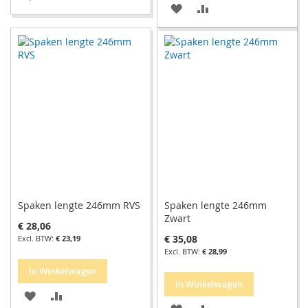
VOEG
TOEVOEGEN
TOE
OM
TOE
OM
AAN
TE
AAN
TE
VERLANGLIJST
VERGELIJKEN
VERLANGLIJST
VERGELIJKEN
Spaken lengte 246mm RVS
Spaken lengte 246mm
Zwart
€ 28,06
€ 35,08
€ 23,19
€ 28,99
In Winkelwagen
In Winkelwagen
VOEG
TOEVOEGEN
VOEG
TOEVOEGEN