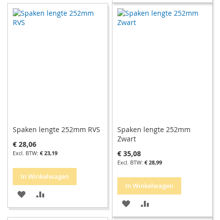
TOE
OM
AAN
TE
AAN
TE
VERLANGLIJST
VERGELIJKEN
VERLANGLIJST
VERGELIJKEN
Spaken lengte 252mm RVS
Spaken lengte 252mm
Zwart
€ 28,06
€ 35,08
€ 23,19
€ 28,99
In Winkelwagen
In Winkelwagen
VOEG
TOEVOEGEN
VOEG
TOEVOEGEN
TOE
OM
TOE
OM