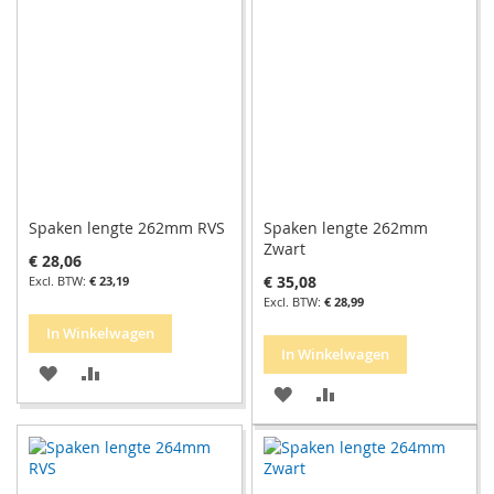
VERLANGLIJST
VERGELIJKEN
VERLANGLIJST
VERGELIJKEN
Spaken lengte 262mm RVS
Spaken lengte 262mm
Zwart
€ 28,06
€ 35,08
€ 23,19
€ 28,99
In Winkelwagen
In Winkelwagen
VOEG
TOEVOEGEN
VOEG
TOEVOEGEN
TOE
OM
TOE
OM
AAN
TE
AAN
TE
VERLANGLIJST
VERGELIJKEN