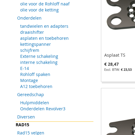
olie voor de Rohloff naaf
VERLANGLIJST
TE
VERLANGLIJST
TE
VERLANGLIJST
TE
VERLANGLIJST
TE
olie voor de ketting
VERGELIJKEN
VERGELIJKEN
VERGELIJKEN
VERGELIJKEN
Onderdelen
tandwielen en adapters
draaishifter
asplaten en toebehoren
kettingspanner
schijfrem
Asplaat TS
Externe schakeling
interne schakeling
€ 28,47
E-14
€ 23,53
Rohloff spaken
Montage
In Winkelwagen
In Winkelwagen
In Winkelwagen
In Winkelwagen
A12 toebehoren
VOEG
VOEG
VOEG
VOEG
Gereedschap
TOE
TOEVOEGEN
TOE
TOEVOEGEN
TOE
TOEVOEGEN
TOE
TOEVOEGEN
Hulpmiddelen
Onderdelen Revolver3
AAN
OM
AAN
OM
AAN
OM
AAN
OM
Diversen
VERLANGLIJST
TE
VERLANGLIJST
TE
VERLANGLIJST
TE
VERLANGLIJST
TE
RAD15
Rad15 velgen
VERGELIJKEN
VERGELIJKEN
VERGELIJKEN
VERGELIJKEN