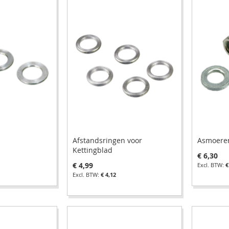
n
Afstandsringen voor
Asmoere
Kettingblad
€ 6,30
€ 4,99
€
€ 4,12