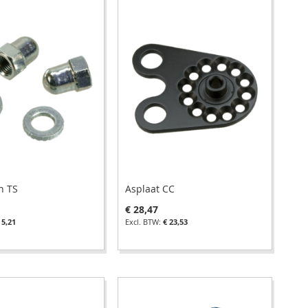
laag
sortere
n TS
Asplaat CC
€ 28,47
 5,21
€ 23,53