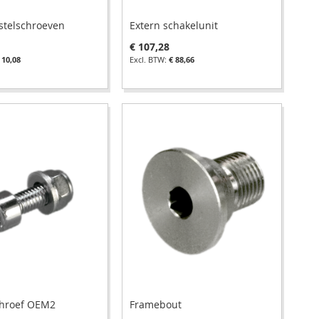
fstelschroeven
Extern schakelunit
€ 107,28
 10,08
€ 88,66
chroef OEM2
Framebout