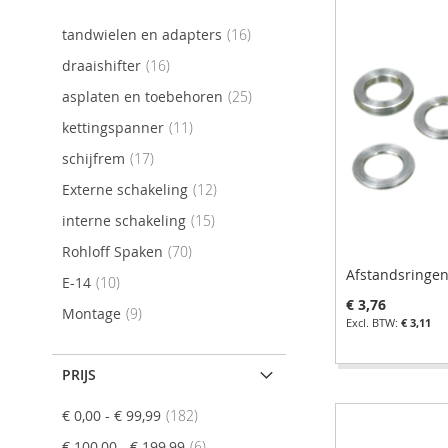
product
tandwielen en adapters
16
product
draaishifter
16
product
asplaten en toebehoren
25
product
kettingspanner
11
product
schijfrem
17
product
Externe schakeling
12
product
interne schakeling
15
product
Rohloff Spaken
70
Afstandsringe
product
E-14
10
€ 3,76
product
Montage
9
€ 3,11
In Winkelwagen
In Winkelwagen
In Winkelwagen
PRIJS
In Winkelwagen
VOEG
VOEG
VOEG
VOEG
product
€ 0,00
-
€ 99,99
182
TOE
TOEVOEGEN
TOE
TOEVOEGEN
TOE
TOEVOEGEN
product
€ 100,00
-
€ 199,99
6
TOE
TOEVOEGEN