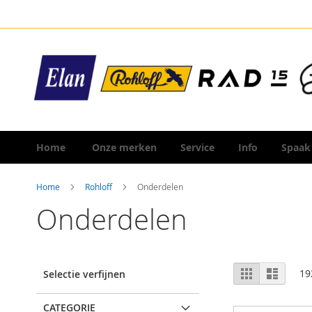
Ga
naar
de
inhoud
Home
Onze merken
Service
Info
Spaak
Home
Rohloff
Onderdelen
Onderdelen
Tonen
Foto-
Lijst
19
Selectie verfijnen
tabel
als
CATEGORIE