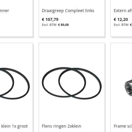
anner
Draaigreep Compleet links
Extern a
€ 107,79
€ 12,20
€ 89,08
€
 klein 1x groot
Flens ringen 2xklein
Frame s