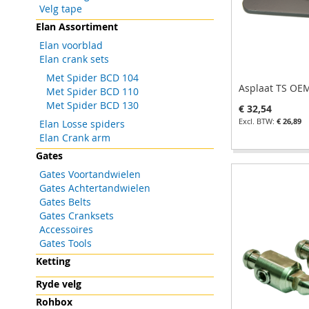
Velg tape
Elan Assortiment
Elan voorblad
Elan crank sets
Met Spider BCD 104
Asplaat TS OE
Met Spider BCD 110
Met Spider BCD 130
€ 32,54
€ 26,89
Elan Losse spiders
Elan Crank arm
In Winkelwagen
In Winkelwagen
In Winkelwagen
In Winkelwagen
Gates
VOEG
VOEG
VOEG
VOEG
Gates Voortandwielen
Gates Achtertandwielen
TOE
TOEVOEGEN
TOE
TOEVOEGEN
TOE
TOEVOEGEN
TOE
TOEVOEGEN
Gates Belts
Gates Cranksets
AAN
OM
AAN
OM
AAN
OM
AAN
OM
Accessoires
VERLANGLIJST
TE
VERLANGLIJST
TE
VERLANGLIJST
TE
VERLANGLIJST
TE
Gates Tools
Ketting
VERGELIJKEN
VERGELIJKEN
VERGELIJKEN
VERGELIJKEN
Ryde velg
Rohbox