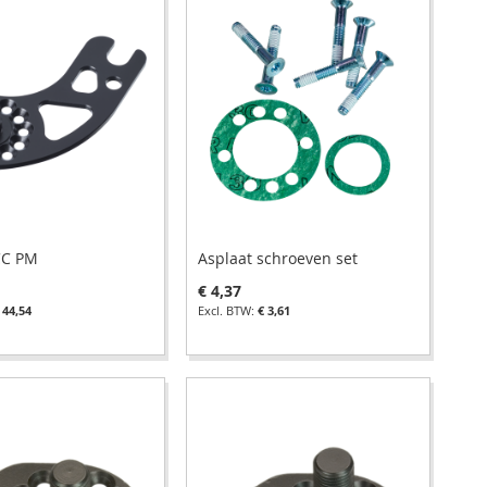
CC PM
Asplaat schroeven set
€ 4,37
 44,54
€ 3,61