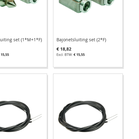
uiting set (1*M+1*F)
Bajonetsluiting set (2*F)
€ 18,82
 15,55
€ 15,55