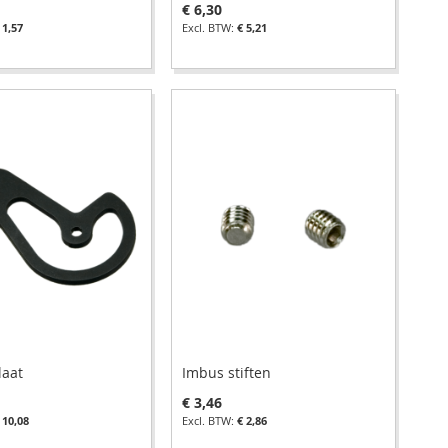
€ 6,30
 1,57
€ 5,21
laat
Imbus stiften
€ 3,46
 10,08
€ 2,86