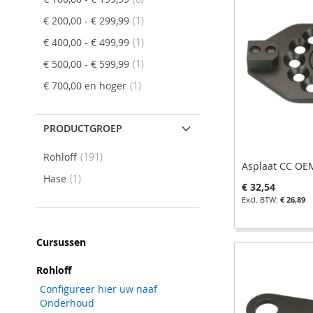
AAN
OM
AAN
OM
AAN
OM
product
€ 200,00
-
€ 299,99
1
AAN
OM
VERLANGLIJST
TE
VERLANGLIJST
TE
VERLANGLIJST
TE
product
€ 400,00
-
€ 499,99
1
VERLANGLIJST
TE
VERGELIJKEN
VERGELIJKEN
VERGELIJKEN
product
€ 500,00
-
€ 599,99
1
VERGELIJKEN
product
€ 700,00
en hoger
1
PRODUCTGROEP
product
Rohloff
191
Asplaat CC OE
product
Hase
1
€ 32,54
€ 26,89
In Winkelwagen
In Winkelwagen
In Winkelwagen
In Winkelwagen
Cursussen
VOEG
VOEG
VOEG
VOEG
Rohloff
TOE
TOEVOEGEN
TOE
TOEVOEGEN
TOE
TOEVOEGEN
TOE
TOEVOEGEN
Configureer hier uw naaf
AAN
OM
AAN
OM
AAN
OM
AAN
OM
Onderhoud