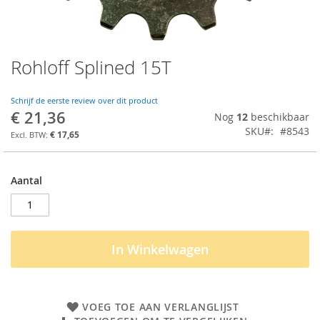
Rohloff Splined 15T
Ga
naar
het
Schrijf de eerste review over dit product
begin
€ 21,36
Nog
12
beschikbaar
van
SKU
#8543
de
€ 17,65
afbeeldingen-
gallerij
Aantal
In Winkelwagen
VOEG TOE AAN VERLANGLIJST