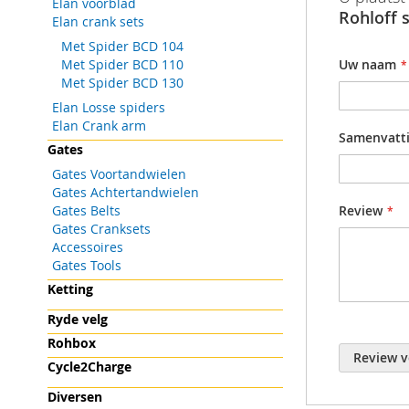
Elan voorblad
informatie
gallerij
Rohloff s
Elan crank sets
Productgr
Met Spider BCD 104
Met Spider BCD 110
Uw naam
Met Spider BCD 130
Elan Losse spiders
Elan Crank arm
Samenvatt
Gates
Gates Voortandwielen
Gates Achtertandwielen
Gates Belts
Review
Gates Cranksets
Accessoires
Gates Tools
Ketting
Ryde velg
Rohbox
Review v
Cycle2Charge
Diversen