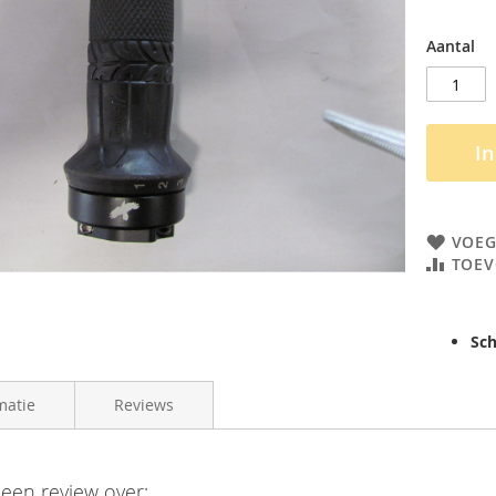
Aantal
I
VOEG
TOEV
Sch
matie
Reviews
8785258341755
 een review over: