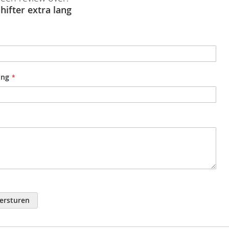
hifter extra lang
oep
Hase
ing
ersturen