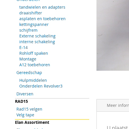
tandwielen en adapters
draaishifter
asplaten en toebehoren
kettingspanner
schijfrem
Externe schakeling
interne schakeling
E-14
Rohloff spaken
Montage
A12 toebehoren
Gereedschap
Hulpmiddelen
Onderdelen Revolver3
Ga
Diversen
naar
RAD15
het
Meer infor
begin
Rad15 velgen
van
Velg tape
de
Elan Assortiment
Meer
afbeeldingen-
Barcode
U plaatst