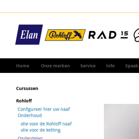
Ga
naar
de
inhoud
Home
Onze merken
Service
Info
Spaak
Ga
Cursussen
naar
het
Rohloff
einde
Configureer hier uw naaf
van
Onderhoud
de
olie voor de Rohloff naaf
afbeeldingen-
olie voor de ketting
gallerij
Onderdelen