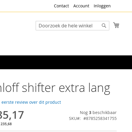
Contact
Account
Inloggen
Winke
Search
Search
loff shifter extra lang
e eerste review over dit product
85,17
Nog
3
beschikbaar
SKU
#8785258341755
 235,68