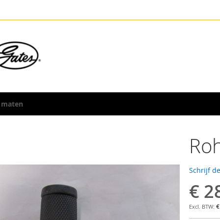
 maten
Roh
Schrijf d
€ 2
€