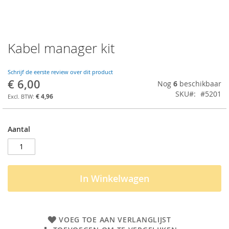
Kabel manager kit
Ga
naar
het
Schrijf de eerste review over dit product
begin
€ 6,00
Nog
6
beschikbaar
van
SKU
#5201
de
€ 4,96
afbeeldingen-
gallerij
Aantal
In Winkelwagen
VOEG TOE AAN VERLANGLIJST