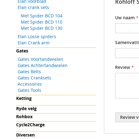
Rohloff 
Elan voorblad
gallerij
Daarna hoe
Productgr
Elan crank sets
door Rohlof
Met Spider BCD 104
Uw naam
Met Spider BCD 110
Met Spider BCD 130
Elan Losse spiders
Samenvatt
Elan Crank arm
Gates
Gates Voortandwielen
Gates Achtertandwielen
Review
Gates Belts
Gates Cranksets
Accessoires
Gates Tools
Ketting
Ryde velg
Rohbox
Review v
Cycle2Charge
Diversen