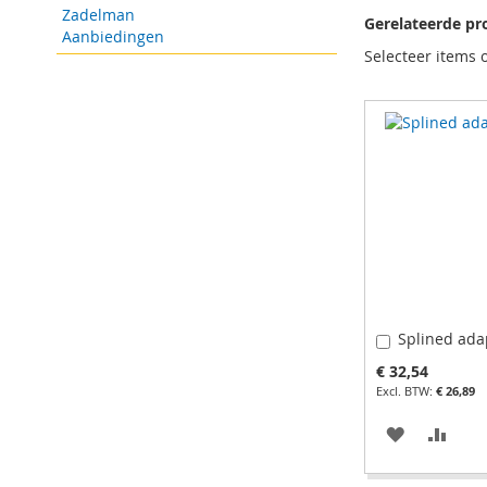
Zadelman
Gerelateerde pr
Aanbiedingen
Selecteer items 
Splined ada
In
Winkelwage
€ 32,54
€ 26,89
VOEG
TOE
TOE
OM