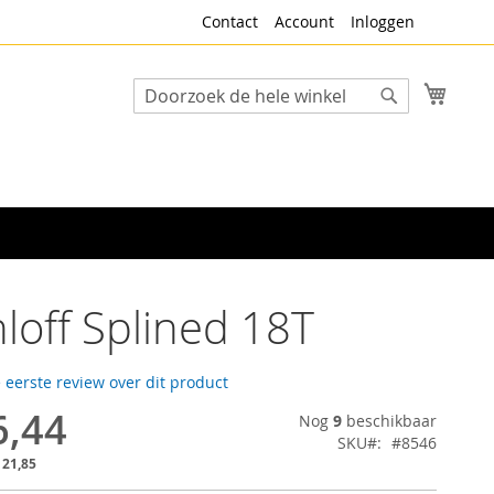
Contact
Account
Inloggen
Winke
Search
Search
loff Splined 18T
e eerste review over dit product
6,44
Nog
9
beschikbaar
SKU
#8546
 21,85