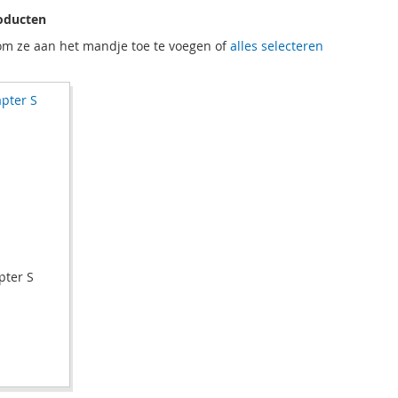
oducten
om ze aan het mandje toe te voegen of
alles selecteren
pter S
n
VOEGEN