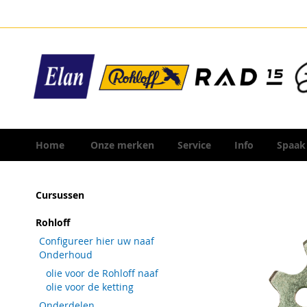
Ga
naar
de
inhoud
Home
Onze merken
Service
Info
Spaak
Ga
Cursussen
naar
het
Rohloff
einde
Configureer hier uw naaf
van
Onderhoud
de
olie voor de Rohloff naaf
afbeeldingen-
olie voor de ketting
gallerij
Onderdelen