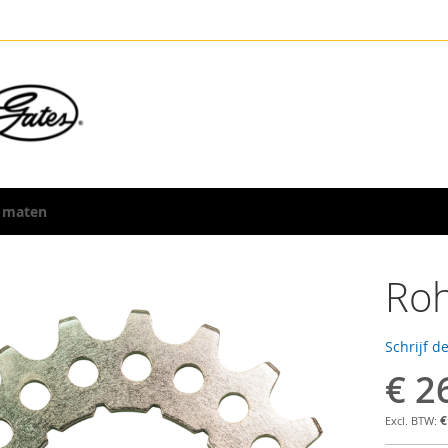
 maten
Roh
Schrijf d
€ 2
€