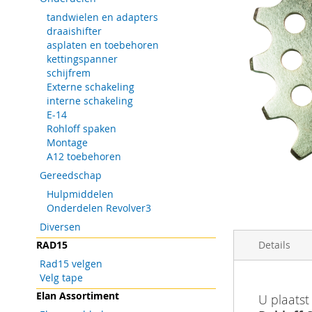
tandwielen en adapters
draaishifter
asplaten en toebehoren
kettingspanner
schijfrem
Externe schakeling
interne schakeling
E-14
Rohloff spaken
Montage
A12 toebehoren
Gereedschap
Hulpmiddelen
Onderdelen Revolver3
Ga
Diversen
naar
RAD15
Details
het
begin
Rad15 velgen
van
Velg tape
de
Meer
Het spline
Barcode
Elan Assortiment
U plaatst
afbeeldingen-
informatie
speciaal ge