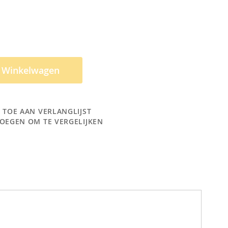
n Winkelwagen
 TOE AAN VERLANGLIJST
OEGEN OM TE VERGELIJKEN
en SPEEDHUB tandwielen te vervangen zonder dat daar
ned adapter en bijbehorende tandwiel te kopen.