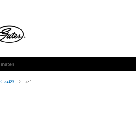
 maten
Cloud23
584