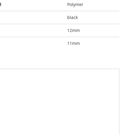
l
Polymer
black
12mm
11mm
ezel
onderhoud en betrouwbaarheid een topprioriteit zijn
e riem