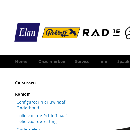
Ga
naar
de
inhoud
Home
Onze merken
Service
Info
Spaak
Ga
Cursussen
naar
het
Rohloff
einde
Configureer hier uw naaf
van
Onderhoud
de
olie voor de Rohloff naaf
afbeeldingen-
olie voor de ketting
gallerij
Onderdelen