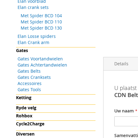
Elan voorblad
gallerij
Elan crank sets
Met Spider BCD 104
Met Spider BCD 110
Met Spider BCD 130
Elan Losse spiders
Elan Crank arm
Gates
Gates Voortandwielen
Details
Gates Achtertandwielen
Gates Belts
Gates Cranksets
Accessoires
Meer
Productinf
Barcode
U plaatst
Gates Tools
informatie
slijt
CDN Belt
Productgr
Ketting
speci
Ryde velg
Uw naam
ideaa
Rohbox
compa
Cycle2Charge
Cente
Diversen
Samenvatt