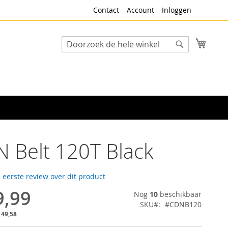
Contact
Account
Inloggen
Winke
Search
Search
 Belt 120T Black
e eerste review over dit product
9,99
Nog
10
beschikbaar
SKU
#CDNB120
 49,58