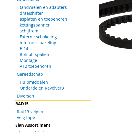
tandwielen en adapters
draaishifter
asplaten en toebehoren
kettingspanner
schijfrem
Externe schakeling
interne schakeling
E-14
Rohloff spaken
Montage
A12 toebehoren
Gereedschap
Hulpmiddelen
Onderdelen Revolver3
Ga
Diversen
naar
RAD15
het
begin
Rad15 velgen
van
Velg tape
de
Elan Assortiment
afbeeldingen-