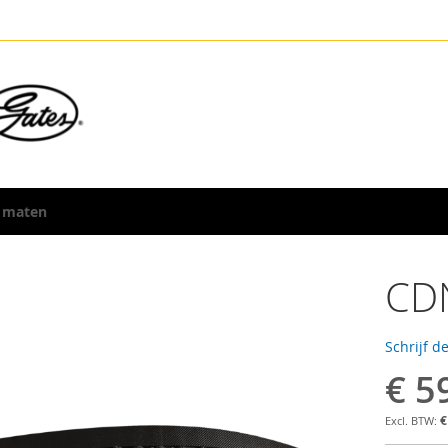
 maten
CDN
Schrijf d
€ 5
€