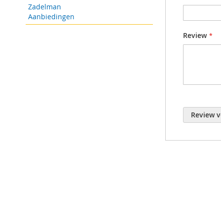
11 m
Zadelman
Aanbiedingen
Let op: con
Review
Review v