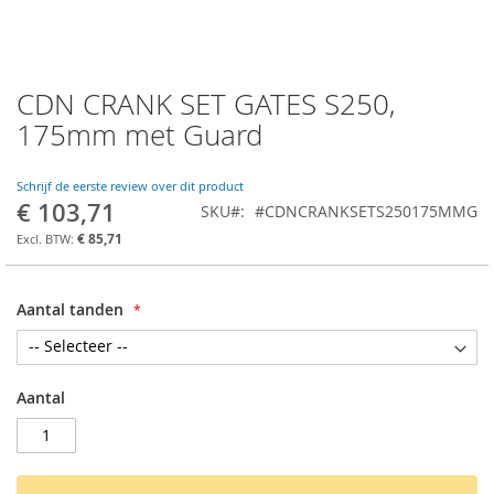
CDN CRANK SET GATES S250,
Ga
naar
175mm met Guard
het
begin
van
Schrijf de eerste review over dit product
€ 103,71
de
SKU
#CDNCRANKSETS250175MMG
afbeeldingen-
€ 85,71
gallerij
Aantal tanden
Aantal