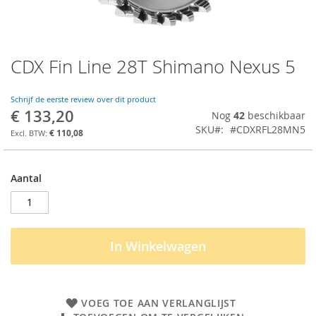
CDX Fin Line 28T Shimano Nexus 5
Ga
naar
het
Schrijf de eerste review over dit product
begin
€ 133,20
Nog
42
beschikbaar
van
SKU
#CDXRFL28MN5
de
€ 110,08
afbeeldingen-
gallerij
Aantal
In Winkelwagen
VOEG TOE AAN VERLANGLIJST