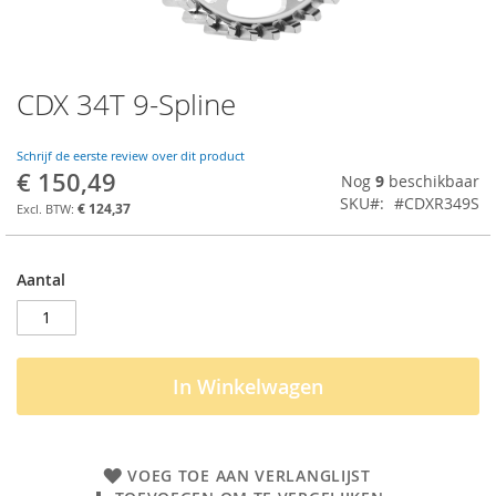
CDX 34T 9-Spline
Ga
naar
het
Schrijf de eerste review over dit product
begin
€ 150,49
Nog
9
beschikbaar
van
SKU
#CDXR349S
de
€ 124,37
afbeeldingen-
gallerij
Aantal
In Winkelwagen
VOEG TOE AAN VERLANGLIJST