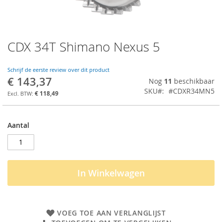
CDX 34T Shimano Nexus 5
Ga
naar
het
Schrijf de eerste review over dit product
begin
€ 143,37
Nog
11
beschikbaar
van
SKU
#CDXR34MN5
de
€ 118,49
afbeeldingen-
gallerij
Aantal
In Winkelwagen
VOEG TOE AAN VERLANGLIJST