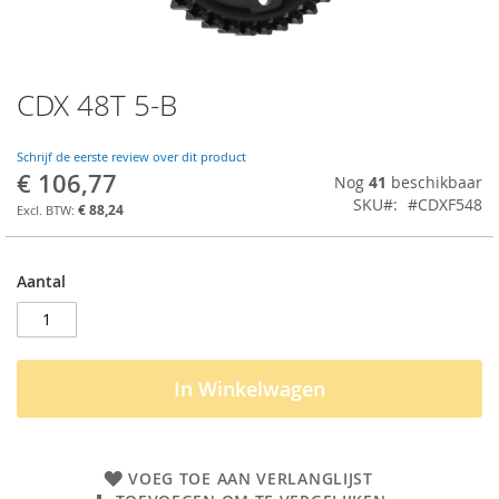
CDX 48T 5-B
Ga
naar
het
Schrijf de eerste review over dit product
begin
€ 106,77
Nog
41
beschikbaar
van
SKU
#CDXF548
de
€ 88,24
afbeeldingen-
gallerij
Aantal
In Winkelwagen
VOEG TOE AAN VERLANGLIJST