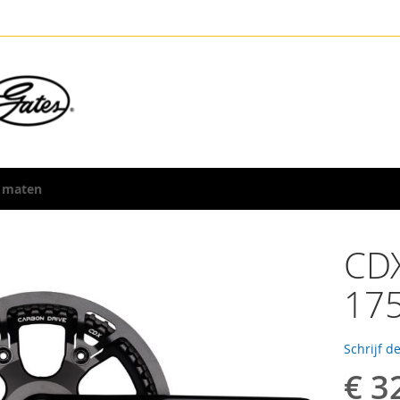
 maten
CD
17
Schrijf d
€ 3