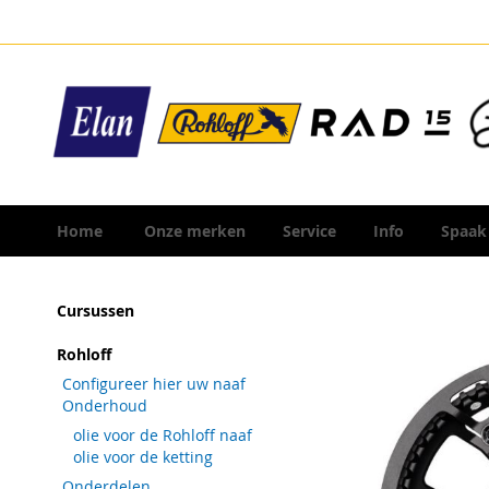
Ga
naar
de
inhoud
Home
Onze merken
Service
Info
Spaak
Ga
Cursussen
naar
het
Rohloff
einde
Configureer hier uw naaf
van
Onderhoud
de
olie voor de Rohloff naaf
afbeeldingen-
olie voor de ketting
gallerij
Onderdelen