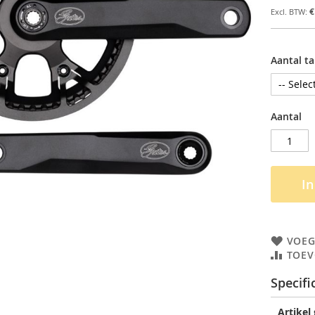
€
Aantal t
Aantal
I
VOEG
TOEV
Specifi
Artikel