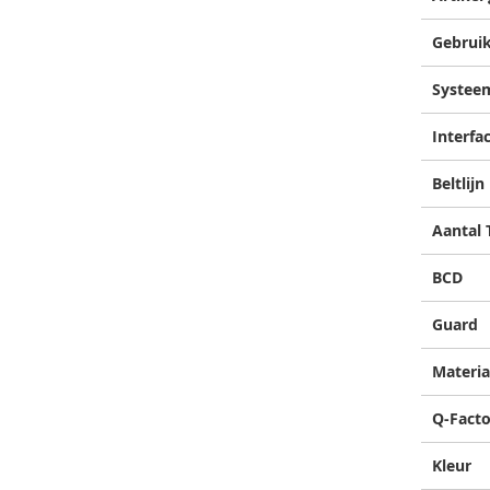
Gebrui
Systee
Interfa
Beltlijn
Aantal
BCD
Guard
Materia
Q-Facto
Kleur