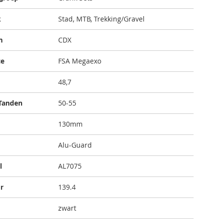
k
Stad, MTB, Trekking/Gravel
m
CDX
ce
FSA Megaexo
48,7
 Tanden
50-55
130mm
Alu-Guard
l
AL7075
r
139.4
zwart