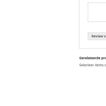
Materiaal: 
Kleur: zwa
Voor rieml
Center Trac
Steek: 11 
Review v
Gerelateerde pr
Selecteer items 