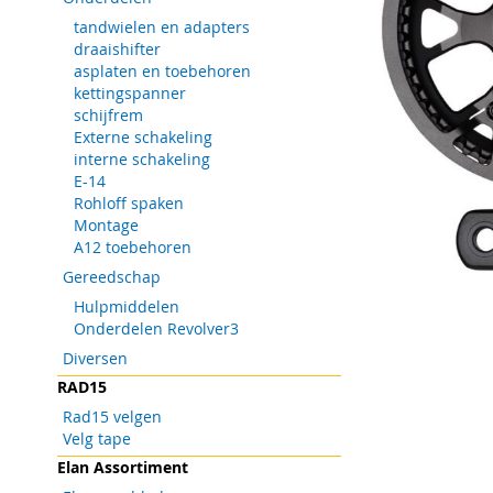
tandwielen en adapters
draaishifter
asplaten en toebehoren
kettingspanner
schijfrem
Externe schakeling
interne schakeling
E-14
Rohloff spaken
Montage
A12 toebehoren
Gereedschap
Hulpmiddelen
Onderdelen Revolver3
Ga
Diversen
naar
RAD15
het
begin
Rad15 velgen
van
Velg tape
de
Elan Assortiment
afbeeldingen-