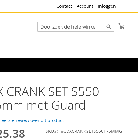
Contact
Account
Inloggen
Winke
Search
Search
X CRANK SET S550
5mm met Guard
e eerste review over dit product
25,38
SKU
#CDXCRANKSETS550175MMG