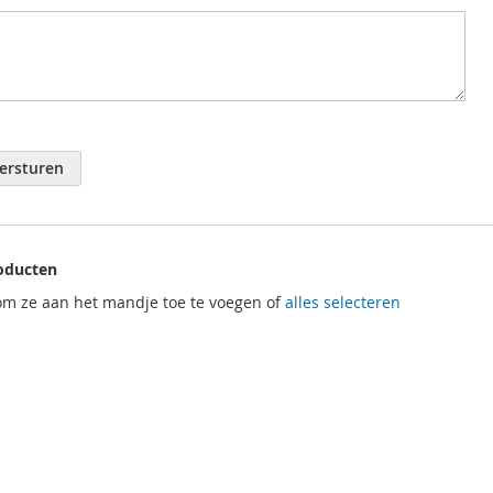
slijtvast 7075 aluminium
rt geanodiseerd
engtes van 45,5 mm en 54,7 mm
k-ontwerp met centrale geleidingsflens
mm
ersturen
oducten
om ze aan het mandje toe te voegen of
alles selecteren