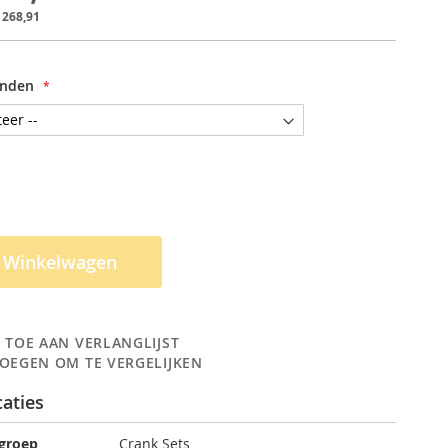
 268,91
anden
n Winkelwagen
 TOE AAN VERLANGLIJST
OEGEN OM TE VERGELIJKEN
caties
 groep
Crank Sets