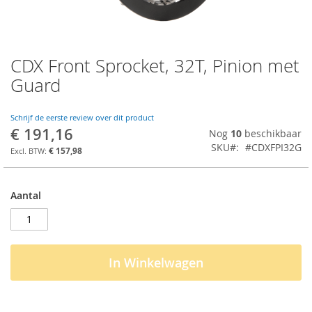
CDX Front Sprocket, 32T, Pinion met
Ga
naar
Guard
het
begin
van
Schrijf de eerste review over dit product
€ 191,16
de
Nog
10
beschikbaar
afbeeldingen-
SKU
#CDXFPI32G
€ 157,98
gallerij
Aantal
In Winkelwagen