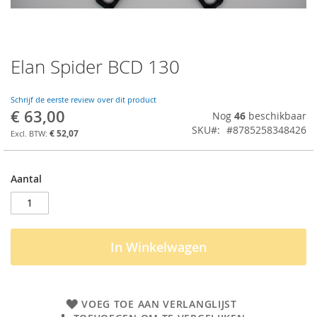
Elan Spider BCD 130
Ga
naar
het
Schrijf de eerste review over dit product
begin
€ 63,00
Nog
46
beschikbaar
van
SKU
#8785258348426
de
€ 52,07
afbeeldingen-
gallerij
Aantal
In Winkelwagen
VOEG TOE AAN VERLANGLIJST