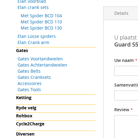
Elan voorblad
gallerij
Elan crank sets
Details
Met Spider BCD 104
Met Spider BCD 110
Met Spider BCD 130
Meer
Productinf
Barcode
Elan Losse spiders
U plaatst
informatie
Elan Crank arm
Beschermkap
Guard 5
Productgr
Gates
Opmerking:
Gates Voortandwielen
Uw naam
Technische
Gates Achtertandwielen
Materiaal: 
Gates Belts
Gates Cranksets
Kleur: zwar
Accessoires
Samenvatt
Voor monta
Gates Tools
Ketting
Geschikt v
Ryde velg
Review
Rohbox
Cycle2Charge
Diversen