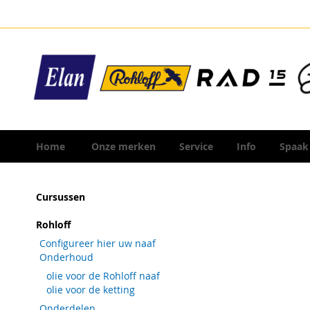
Ga
naar
de
inhoud
Home
Onze merken
Service
Info
Spaak
Ga
Cursussen
naar
het
Rohloff
einde
Configureer hier uw naaf
van
Onderhoud
de
olie voor de Rohloff naaf
afbeeldingen-
olie voor de ketting
gallerij
Onderdelen