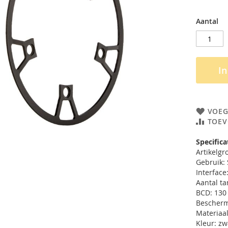
Aantal
I
VOEG
TOEV
Specifica
Artikelg
Gebruik: 
Interfac
Aantal ta
BCD: 13
Bescherm
Materiaa
Kleur: zw