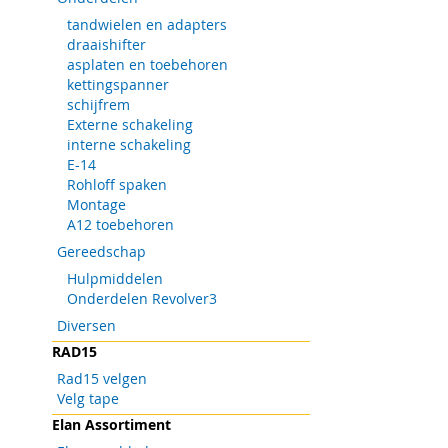
tandwielen en adapters
draaishifter
asplaten en toebehoren
kettingspanner
schijfrem
Externe schakeling
interne schakeling
E-14
Rohloff spaken
Montage
A12 toebehoren
Gereedschap
Hulpmiddelen
Onderdelen Revolver3
Ga
Diversen
naar
RAD15
het
begin
Rad15 velgen
van
Velg tape
de
Elan Assortiment
afbeeldingen-