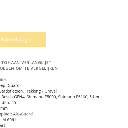
n Winkelwagen
 TOE AAN VERLANGLIJST
OEGEN OM TE VERGELIJKEN
ties
roep: Guard
Stadsfietsen, Trekking / Gravel
e: Bosch GEN4, Shimano E5000, Shimano E6100, 5-bout
nden: 55
0 mm
plaat: Alu-Guard
l: AL6061
art