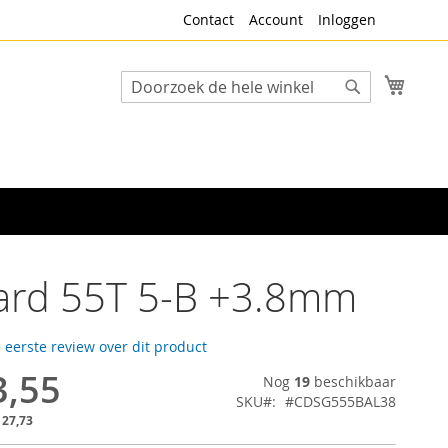
Contact
Account
Inloggen
Winke
Search
Search
rd 55T 5-B +3.8mm
e eerste review over dit product
3,55
Nog
19
beschikbaar
SKU
#CDSG555BAL38
 27,73