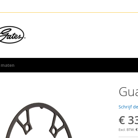
 maten
Gua
Schrijf d
€ 3
€