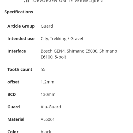
TOEVOEGEN OM TE VERGELIJKEN
Specifications
Article Group
Guard
Intended use
City, Trekking / Gravel
Interface
Bosch GEN4, Shimano E5000, Shimano
E6100, 5-bolt
Tooth count
55
offset
1.2mm
BCD
130mm
Guard
Alu-Guard
Material
AL6061
Color
black