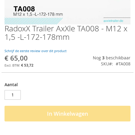
RadoxX Trailer AxXle TA008 - M12 x
Ga
naar
1,5 -L-172-178mm
het
begin
van
Schrijf de eerste review over dit product
€ 65,00
de
Nog
3
beschikbaar
afbeeldingen-
SKU
#TA008
€ 53,72
gallerij
Aantal
In Winkelwagen