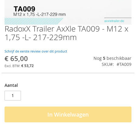
RadoxX Trailer AxXle TA009 - M12 x
Ga
naar
1,75 -L- 217-229mm
het
begin
van
Schrijf de eerste review over dit product
€ 65,00
de
Nog
5
beschikbaar
afbeeldingen-
SKU
#TA009
€ 53,72
gallerij
Aantal
In Winkelwagen