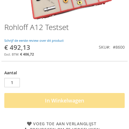
Rohloff A12 Testset
Ga
naar
het
Schrijf de eerste review over dit product
begin
€ 492,13
SKU
#8600
van
de
€ 406,72
afbeeldingen-
gallerij
Aantal
In Winkelwagen
VOEG TOE AAN VERLANGLIJST