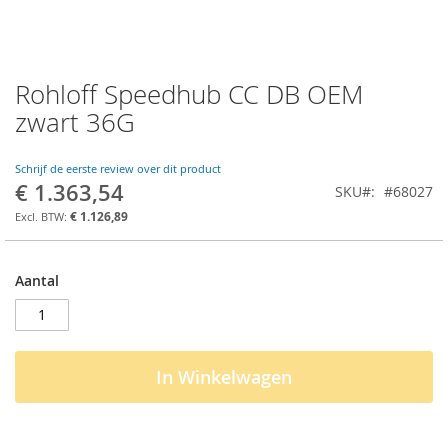
Rohloff Speedhub CC DB OEM
Ga
naar
zwart 36G
het
begin
van
Schrijf de eerste review over dit product
€ 1.363,54
de
SKU
#68027
afbeeldingen-
€ 1.126,89
gallerij
Aantal
In Winkelwagen