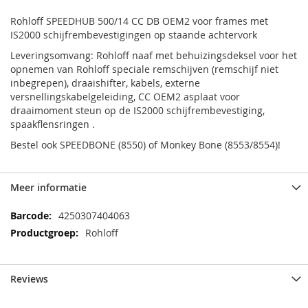
Rohloff SPEEDHUB 500/14 CC DB OEM2 voor frames met
IS2000 schijfrembevestigingen op staande achtervork
Leveringsomvang: Rohloff naaf met behuizingsdeksel voor het
opnemen van Rohloff speciale remschijven (remschijf niet
inbegrepen), draaishifter, kabels, externe
versnellingskabelgeleiding, CC OEM2 asplaat voor
draaimoment steun op de IS2000 schijfrembevestiging,
spaakflensringen .
Bestel ook SPEEDBONE (8550) of Monkey Bone (8553/8554)!
Meer informatie
Meer
4250307404063
informatie
Rohloff
Reviews