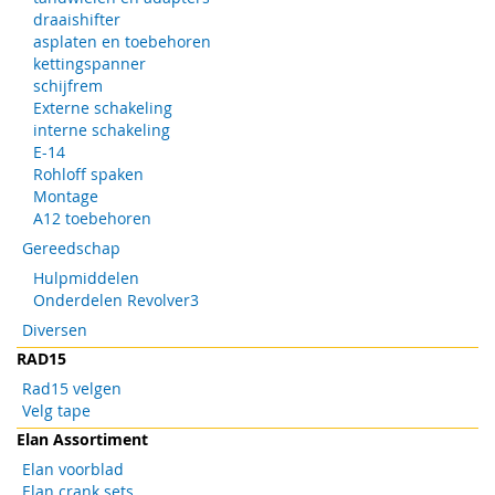
draaishifter
asplaten en toebehoren
kettingspanner
schijfrem
Externe schakeling
interne schakeling
E-14
Rohloff spaken
Montage
A12 toebehoren
Gereedschap
Hulpmiddelen
Onderdelen Revolver3
Diversen
RAD15
Rad15 velgen
Velg tape
Elan Assortiment
Elan voorblad
Elan crank sets