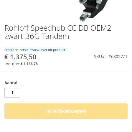
Rohloff Speedhub CC DB OEM2
Ga
naar
zwart 36G Tandem
het
begin
van
Schrijf de eerste review over dit product
€ 1.375,50
de
SKU
#68027ZT
afbeeldingen-
€ 1.136,78
gallerij
Aantal
In Winkelwagen