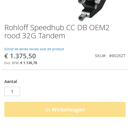
Rohloff Speedhub CC DB OEM2
Ga
naar
rood 32G Tandem
het
begin
van
Schrijf de eerste review over dit product
€ 1.375,50
de
SKU
#8026ZT
afbeeldingen-
€ 1.136,78
gallerij
Aantal
In Winkelwagen